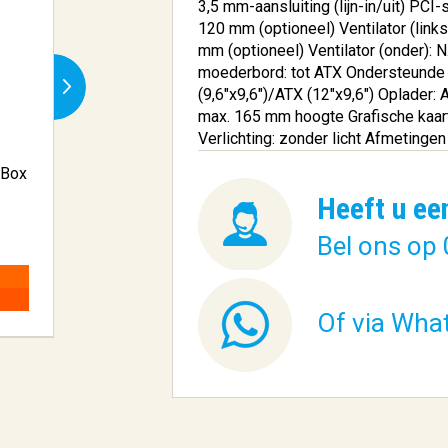
3,5 mm-aansluiting (lijn-in/​uit) PCI-s
120 mm (optioneel) Ventilator (links):
mm (optioneel) Ventilator (onder): N.v
moederbord: tot ATX Ondersteunde 
(9,6"x9,6")/ATX (12"x9,6") Oplader:
max. 165 mm hoogte Grafische kaart
Verlichting: zonder licht Afmetin
rBox
Cooler Master MasterBox
be quiet! Pure B
520 Midi...
Window Z...
Heeft u ee
€ 133,23
€ 109,34
Bel ons op 
BESTELLEN
BESTELLEN
Of via Wha