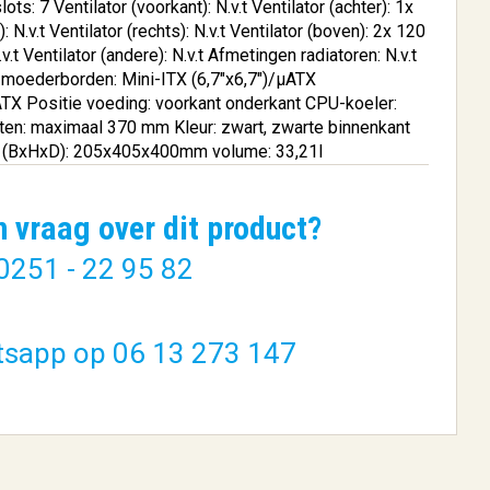
lots: 7 Ventilator (voorkant): N.v.t Ventilator (achter): 1x
 N.v.t Ventilator (rechts): N.v.t Ventilator (boven): 2x 120
.t Ventilator (andere): N.v.t Afmetingen radiatoren: N.v.t
moederborden: Mini-ITX (6,7"x6,7")/μATX
 ATX Positie voeding: voorkant onderkant CPU-koeler:
en: maximaal 370 mm Kleur: zwart, zwarte binnenkant
gen (BxHxD): 205x405x400mm volume: 33,21l
ase 600
Cooler Master CM Force
500 Midi ...
n vraag over dit product?
€ 75,43
0251 - 22 95 82
BESTELLEN
tsapp op 06 13 273 147