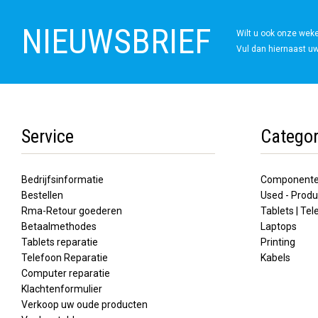
NIEUWSBRIEF
Wilt u ook onze wek
Vul dan hiernaast uw
Service
Categor
Bedrijfsinformatie
Component
Bestellen
Used - Produ
Rma-Retour goederen
Tablets | Te
Betaalmethodes
Laptops
Tablets reparatie
Printing
Telefoon Reparatie
Kabels
Computer reparatie
Klachtenformulier
Verkoop uw oude producten