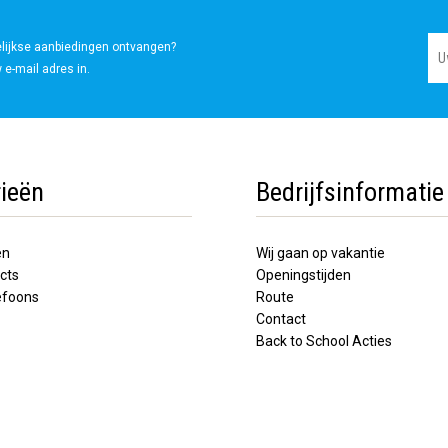
elijkse aanbiedingen ontvangen?
 e-mail adres in.
ieën
Bedrijfsinformatie
en
Wij gaan op vakantie
cts
Openingstijden
lefoons
Route
Contact
Back to School Acties