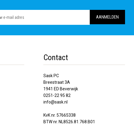
Contact
Sask PC
Breestraat 3A
1941 ED Beverwijk
0251-22 95 82
info@sask.nl
KvK nr. 57665338
BTW nr. NL8526.81.768.B01