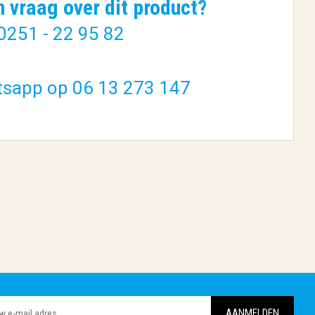
n vraag over dit product?
0251 - 22 95 82
tsapp op 06 13 273 147
 500 GB
Crucial E100 2TB | PCIe
NVMe SSD...
€ 278,45
BESTELLEN