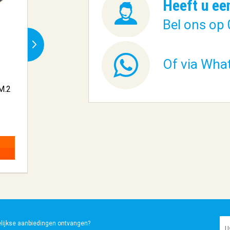
Heeft u ee
Bel ons op 
Of via Wha
M.2
SSD Crucial T500 500GB
SSD Silicon Power
NVME M2
PCI 4.0...
€ 216,38
€ 137,90
BESTELLEN
BESTELLEN
elijkse aanbiedingen ontvangen?