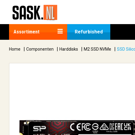
Assortiment
Refurbished
|
|
|
|
Home
Componenten
Harddisks
M2 SSD NVMe
SSD Sili