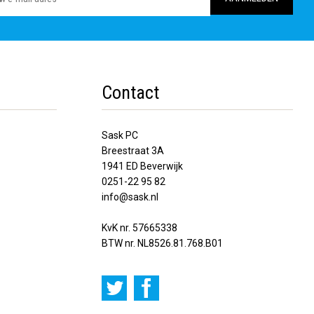
Contact
Sask PC
Breestraat 3A
1941 ED Beverwijk
0251-22 95 82
info@sask.nl
KvK nr. 57665338
BTW nr. NL8526.81.768.B01