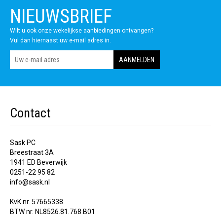
NIEUWSBRIEF
Wilt u ook onze wekelijkse aanbiedingen ontvangen?
Vul dan hiernaast uw e-mail adres in.
Contact
Sask PC
Breestraat 3A
1941 ED Beverwijk
0251-22 95 82
info@sask.nl
KvK nr. 57665338
BTW nr. NL8526.81.768.B01