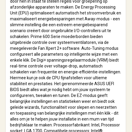
door hen in staat te stellen regels voor groepering op
afzonderlijke apparaten te maken. De Energy Processing
Unit (EPU) optimaliseert automatisch het stroomverbruik en
maximaliseert energiebesparingen met Away-modus - een
slimme instelling die een extreem energiebesparend
scenario creëert door ongebruikte I/O-controllers uit te
schakelen. Prime 600 Serie moederborden bieden
uitgebreide controle over systeemventilatoren, via de
meegeleverde Fan Xpert 2+ software. Auto-Tuning modus
configureert alle parameters op intelligente wijze met een
enkele klik. De Digi+ spanningsregelaarmodule (VRM) biedt
real-time controle over voltage-drop, automatisch
schakelen van frequentie en energie-efficiëntie-instellingen.
Hiermee kun je ook de CPU fijnafstellen voor ultieme
stabiliteit en prestaties. Het gerenommeerde ASUS UEFI
BIOS biedt alles wat je nodig hebt om jouw systeem te
configureren, tweaken en tunen. De EZ-modus geeft
belangrijke instellingen en statistieken weer en biedt ook
geleide wizards, functionaliteit voor slepen en neerzetten
en toepassing van belangrijke instellingen met één klik - dit
alles om je te helpen jouw installatie in een mum van tijd
bedrijfsklaar te maken. Processorfabrikant: Intel, Processor
socket: LGA 1700, Compatibele processors: Intel®