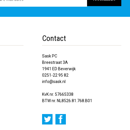
Contact
Sask PC
Breestraat 3A
1941 ED Beverwijk
0251-22 95 82
info@sask.nl
KvK nr. 57665338
BTW nr. NL8526.81.768.B01