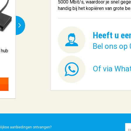
5000 Mbit/s, waardoor je snel gegev
handig bij het kopiëren van grote b
Heeft u ee
Bel ons op 
 hub
Gigabyte Z790 AORUS
ACT AC8320 flat
ELITE DDR4 m...
bureau ste..
Of via Wha
€ 272,58
€ 40,75
BESTELLEN
BESTELLEN
elijkse aanbiedingen ontvangen?