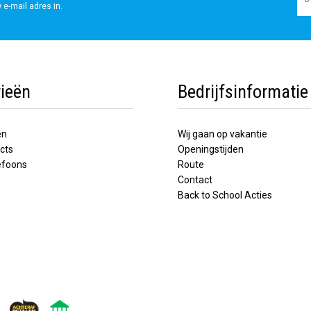
 e-mail adres in.
ieën
Bedrijfsinformatie
en
Wij gaan op vakantie
cts
Openingstijden
lefoons
Route
Contact
Back to School Acties