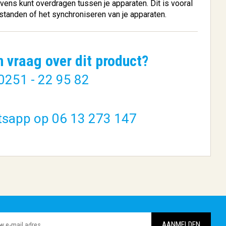
ens kunt overdragen tussen je apparaten. Dit is vooral
estanden of het synchroniseren van je apparaten.
n vraag over dit product?
0251 - 22 95 82
 panel
ACT Zwarte 3 meter UTP
.
CAT6 patc...
tsapp op 06 13 273 147
€ 3,68
BESTELLEN