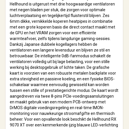
Hellhound is uitgerust met drie hoogwaardige ventilatoren
met negen bladen per stuk, die zorgen voor optimale
luchtverplaatsing en tegelijkertijd fluisterstil blijven. Zes
6mm dikke, vernikkelde koperen heatpipes in combinatie
met een grote koperen basis die direct contact maakt met
de GPU en het VRAM zorgen voor een efficiënte
warmteafvoer, zelfs tijdens langdurige gaming-sessies.
Dankzij Japanse dubbele kogellagers hebben de
ventilatoren een langere levensduur en blijven ze stil en
betrouwbaar. De intelligente 0dB-fanmodus schakelt de
ventilatoren volledig uit bij lage belasting, voor een stille
werking bij desktopgebruik of lichte taken. De grafische
kaart is voorzien van een robuuste metalen backplate voor
extra stevigheid en passieve koeling, en een fysieke BIOS-
schakelaar waarmee eenvoudig gewisseld kan worden
tussen een stille of prestatiegerichte modus. De kaart wordt
aangedreven via twee 8-pins PCIe-voedingsaansluitingen
en maakt gebruik van een modern PCB-ontwerp met
DrMOS digitale voedingsregeling en real-time IMON-
monitoring voor nauwkeurige stroomafgifte en thermisch
beheer. Voor een opvallende look beschikt de Hellhound RX
9070 XT over een kenmerkende ijzig blauwe LED-verlichting