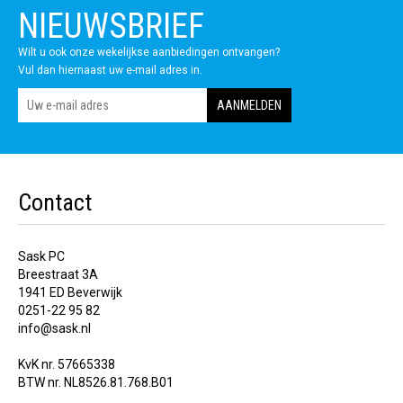
NIEUWSBRIEF
Wilt u ook onze wekelijkse aanbiedingen ontvangen?
Vul dan hiernaast uw e-mail adres in.
Contact
Sask PC
Breestraat 3A
1941 ED Beverwijk
0251-22 95 82
info@sask.nl
KvK nr. 57665338
BTW nr. NL8526.81.768.B01