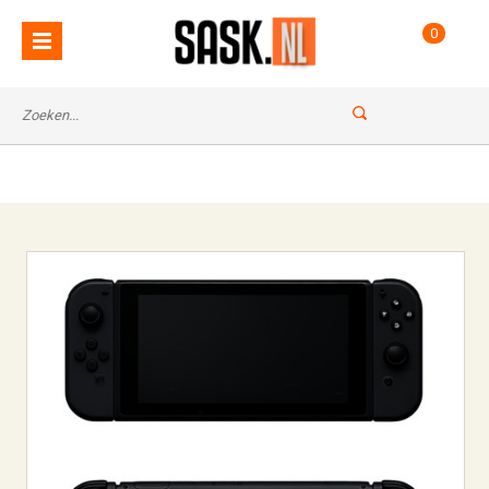
: Undefined index: name in
Notice
0
on line
/var/www/vhosts/sask.nl/httpdocs/classes/ccms.class.php
67