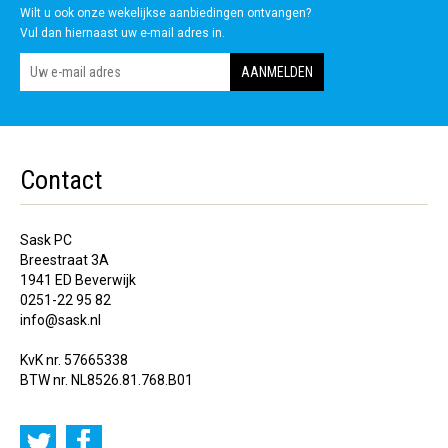
Wilt u ook onze wekelijkse aanbiedingen ontvangen?
Vul dan hiernaast uw e-mail adres in.
Contact
Sask PC
Breestraat 3A
1941 ED Beverwijk
0251-22 95 82
info@sask.nl
KvK nr. 57665338
BTW nr. NL8526.81.768.B01