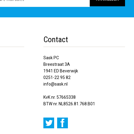
Contact
Sask PC
Breestraat 3A
1941 ED Beverwijk
0251-22 95 82
info@sask.nl
KvK nr. 57665338
BTW nr. NL8526.81.768.B01