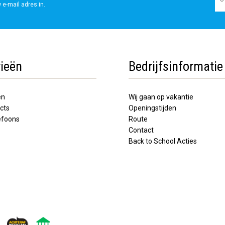
 e-mail adres in.
ieën
Bedrijfsinformatie
en
Wij gaan op vakantie
cts
Openingstijden
lefoons
Route
Contact
Back to School Acties