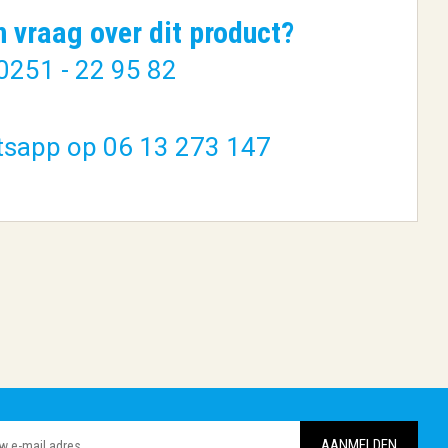
n vraag over dit product?
0251 - 22 95 82
tsapp op 06 13 273 147
24V2
Lexar | 1x8GB DDR4 |
...
3200MHz | S...
€ 25,60
BESTELLEN