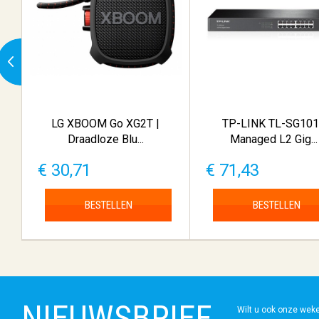
LG XBOOM Go XG2T |
TP-LINK TL-SG10
Draadloze Blu...
Managed L2 Gig...
€ 30,71
€ 71,43
BESTELLEN
BESTELLEN
NIEUWSBRIEF
Wilt u ook onze wek