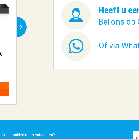
Heeft u ee
Bel ons op 
Of via Wha
16
Samsung EP-
Zyxel GS1920-
T1510NWEGEU oplader v...
Managed Gigabi
€ 7,22
€ 255,96
BESTELLEN
BESTELLEN
elijkse aanbiedingen ontvangen?