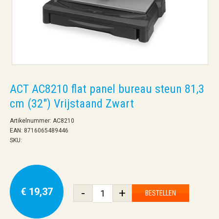
ACT AC8210 flat panel bureau steun 81,3
cm (32") Vrijstaand Zwart
Artikelnummer: AC8210
EAN: 8716065489446
SKU:
€ 19,37
-
+
BESTELLEN