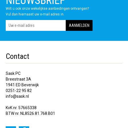
NIEUWSBRIEF
Wilt u ook onze wekelijkse aanbiedingen ontvangen?
Vul dan hiernaast uw e-mail adres in.
Contact
Sask PC
Breestraat 3A
1941 ED Beverwijk
0251-22 95 82
info@sask.nl
KvK nr. 57665338
BTW nr. NL8526.81.768.B01