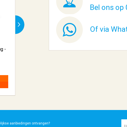
Bel ons op 
Of via Wha
g -
Baracuda OCTOPUS RGB |
be quiet! PURE B
Bekabelde...
Black �...
€ 12,45
€ 82,41
BESTELLEN
BESTELLEN
elijkse aanbiedingen ontvangen?