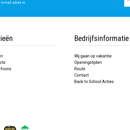
 e-mail adres in.
ieën
Bedrijfsinformatie
en
Wij gaan op vakantie
cts
Openingstijden
lefoons
Route
Contact
Back to School Acties