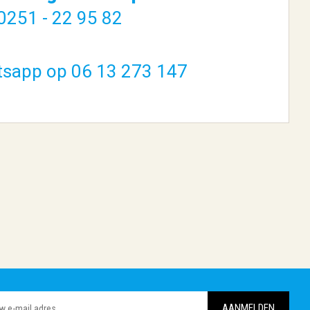
0251 - 22 95 82
tsapp op 06 13 273 147
ASE 501
ASUS TUF GAMING
B650M-PLUS WIFI ...
€ 186,96
BESTELLEN