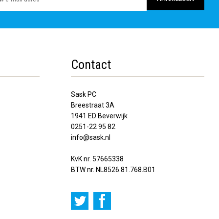
Contact
Sask PC
Breestraat 3A
1941 ED Beverwijk
0251-22 95 82
info@sask.nl
KvK nr. 57665338
BTW nr. NL8526.81.768.B01