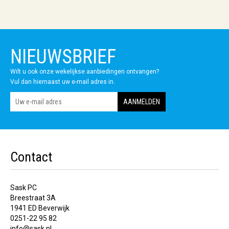
NIEUWSBRIEF
Wilt u ook onze wekelijkse aanbiedingen ontvangen?
Vul dan hiernaast uw e-mail adres in.
Contact
Sask PC
Breestraat 3A
1941 ED Beverwijk
0251-22 95 82
info@sask.nl