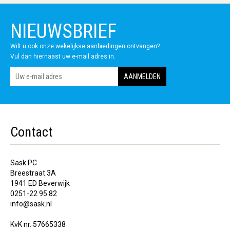
NIEUWSBRIEF
Wilt u ook onze wekelijkse aanbiedingen ontvangen?
Vul dan hiernaast uw e-mail adres in.
Contact
Sask PC
Breestraat 3A
1941 ED Beverwijk
0251-22 95 82
info@sask.nl
KvK nr. 57665338