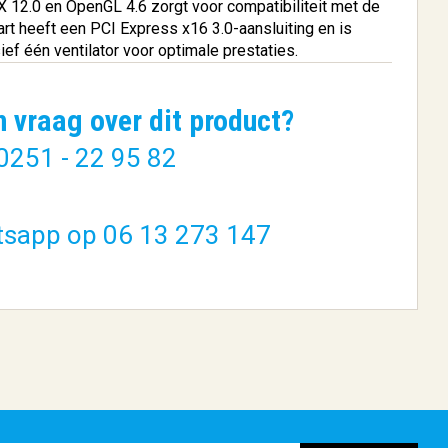
X 12.0 en OpenGL 4.6 zorgt voor compatibiliteit met de
rt heeft een PCI Express x16 3.0-aansluiting en is
sief één ventilator voor optimale prestaties.
n vraag over dit product?
0251 - 22 95 82
 Motion
Gigabyte B760M DS3H AX
(rev. 1.x...
tsapp op 06 13 273 147
€ 152,01
BESTELLEN