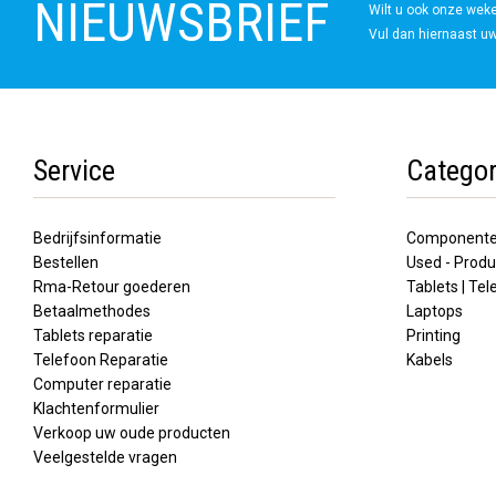
NIEUWSBRIEF
Wilt u ook onze wek
Vul dan hiernaast uw
Service
Categor
Bedrijfsinformatie
Component
Bestellen
Used - Produ
Rma-Retour goederen
Tablets | Te
Betaalmethodes
Laptops
Tablets reparatie
Printing
Telefoon Reparatie
Kabels
Computer reparatie
Klachtenformulier
Verkoop uw oude producten
Veelgestelde vragen