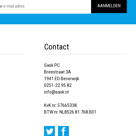
Contact
Sask PC
Breestraat 3A
1941 ED Beverwijk
0251-22 95 82
info@sask.nl
KvK nr. 57665338
BTW nr. NL8526.81.768.B01