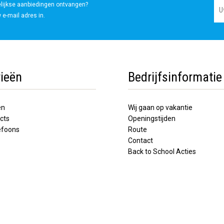
elijkse aanbiedingen ontvangen?
 e-mail adres in.
ieën
Bedrijfsinformatie
en
Wij gaan op vakantie
cts
Openingstijden
lefoons
Route
Contact
Back to School Acties