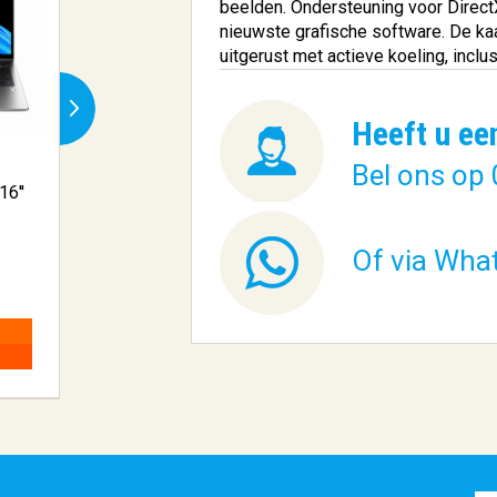
beelden. Ondersteuning voor Direct
nieuwste grafische software. De kaa
uitgerust met actieve koeling, inclu
Heeft u ee
Bel ons op 
16''
Gigabyte B650M GAMING
ACT AC8355 | Full
X AX (rev....
Ultradu...
Of via Wha
€ 236,64
€ 79,61
BESTELLEN
BESTELLEN