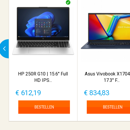
HP 250R G10 | 15.6'' Full
Asus Vivobook X1704
HD IPS...
17.3'' F...
€ 612,19
€ 834,83
BESTELLEN
BESTELLEN