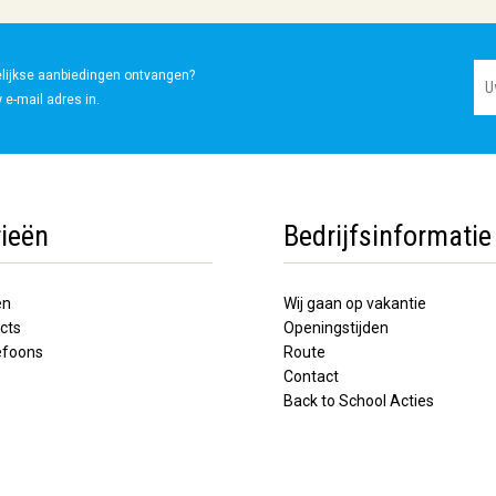
elijkse aanbiedingen ontvangen?
 e-mail adres in.
ieën
Bedrijfsinformatie
en
Wij gaan op vakantie
cts
Openingstijden
lefoons
Route
Contact
Back to School Acties