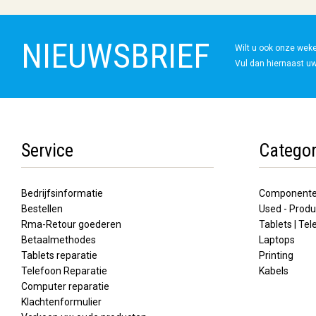
NIEUWSBRIEF
Wilt u ook onze wek
Vul dan hiernaast uw
Service
Categor
Bedrijfsinformatie
Component
Bestellen
Used - Produ
Rma-Retour goederen
Tablets | Te
Betaalmethodes
Laptops
Tablets reparatie
Printing
Telefoon Reparatie
Kabels
Computer reparatie
Klachtenformulier