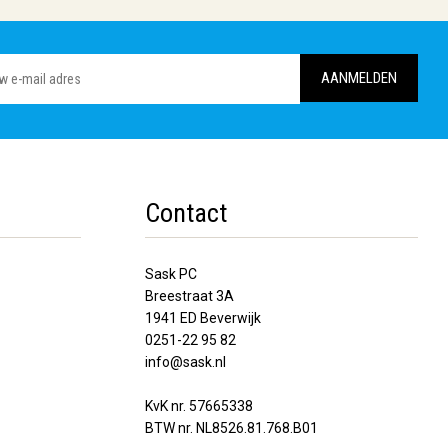
Contact
Sask PC
Breestraat 3A
1941 ED Beverwijk
0251-22 95 82
info@sask.nl
KvK nr. 57665338
BTW nr. NL8526.81.768.B01