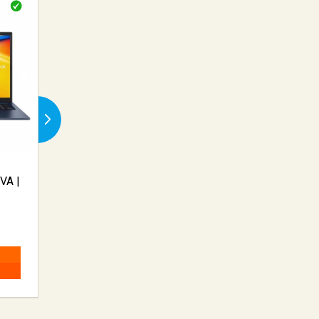
VA |
ACT AC3690 audio kabel
Western Digital Ul
1,2 m TOS...
He12 3...
€ 1,20
€ 895,40
BESTELLEN
BESTELLEN