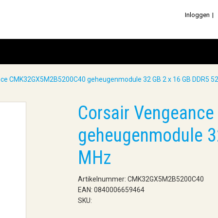
Inloggen
nce CMK32GX5M2B5200C40 geheugenmodule 32 GB 2 x 16 GB DDR5 5
Corsair Vengean
geheugenmodule 3
MHz
Artikelnummer: CMK32GX5M2B5200C40
EAN: 0840006659464
SKU: