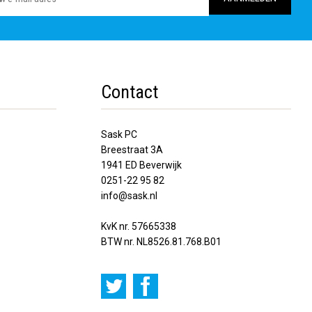
Contact
Sask PC
Breestraat 3A
1941 ED Beverwijk
0251-22 95 82
info@sask.nl
KvK nr. 57665338
BTW nr. NL8526.81.768.B01