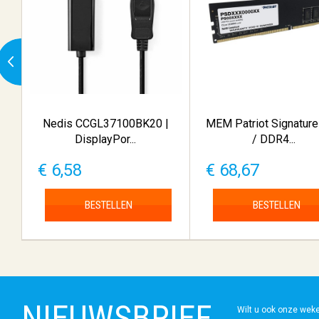
Nedis CCGL37100BK20 |
MEM Patriot Signatur
DisplayPor...
/ DDR4...
€ 6,58
€ 68,67
BESTELLEN
BESTELLEN
NIEUWSBRIEF
Wilt u ook onze wek