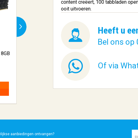
content creëert, 100 tabbladen open
ooit uitvoeren.
Heeft u ee
Bel ons op 
e 8GB
Kingston Technology FURY
ASUS NUC 12 Pr
Beast g...
RNUC12WSHI70
Of via Wha
€ 656,03
€ 519,65
BESTELLEN
BESTELLEN
elijkse aanbiedingen ontvangen?