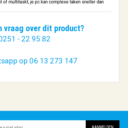
t of multitaskt, je pc kan complexe taken sneller dan
n vraag over dit product?
0251 - 22 95 82
o Kit
Western Digital Black 2.5"
...
1000 ...
tsapp op 06 13 273 147
€ 118,22
BESTELLEN