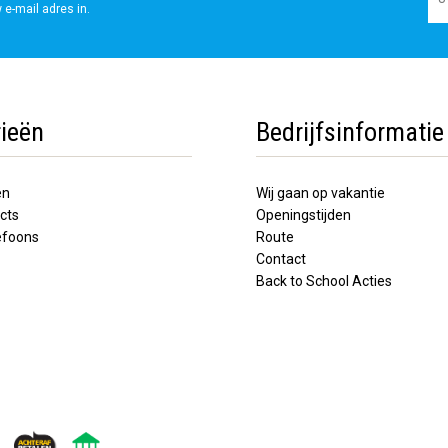
 e-mail adres in.
ieën
Bedrijfsinformatie
en
Wij gaan op vakantie
cts
Openingstijden
lefoons
Route
Contact
Back to School Acties