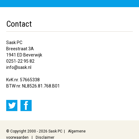
Contact
Sask PC
Breestraat 3A
1941 ED Beverwijk
0251-22 95 82
info@sask.nl
KvK nr. 57665338
BTW nr. NL8526.81.768.B01
© Copyright 2000 - 2026 Sask PC
Algemene
voorwaarden
Disclaimer