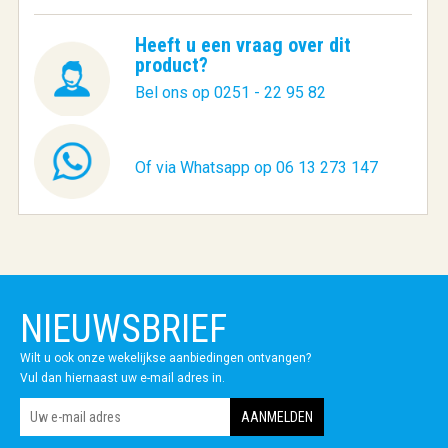
Heeft u een vraag over dit
product?
Bel ons op 0251 - 22 95 82
Of via Whatsapp op 06 13 273 147
NIEUWSBRIEF
Wilt u ook onze wekelijkse aanbiedingen ontvangen?
Vul dan hiernaast uw e-mail adres in.