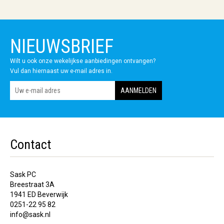
NIEUWSBRIEF
Wilt u ook onze wekelijkse aanbiedingen ontvangen?
Vul dan hiernaast uw e-mail adres in.
Contact
Sask PC
Breestraat 3A
1941 ED Beverwijk
0251-22 95 82
info@sask.nl