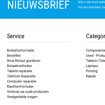
NIEUWSBRIEF
Wilt u ook onze wek
Vul dan hiernaast uw
Service
Categor
Bedrijfsinformatie
Component
Bestellen
Used - Produ
Rma-Retour goederen
Tablets | Te
Betaalmethodes
Laptops
Tablets reparatie
Printing
Telefoon Reparatie
Kabels
Computer reparatie
Klachtenformulier
Verkoop uw oude producten
Veelgestelde vragen