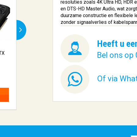
resoluties zoals 4K Ultra HD, HDR
en DTS-HD Master Audio, wat zorgt 
duurzame constructie en flexibele 
zonder signaalverlies of kabelspann
Heeft u ee
TX
SBOX Boston 15.6" Laptop
DELL P Series 2
Bel ons op 
Rugtas ...
QHD Monito.
€ 8,95
€ 450,93
Of via Wha
BESTELLEN
BESTELLEN