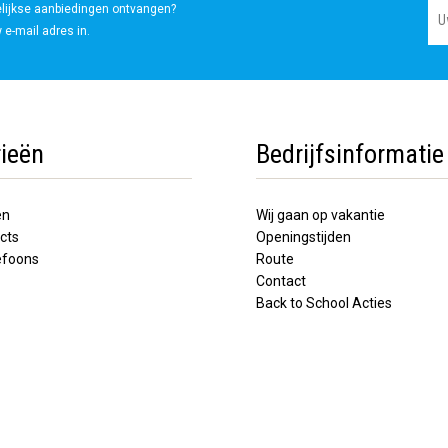
elijkse aanbiedingen ontvangen?
 e-mail adres in.
ieën
Bedrijfsinformatie
en
Wij gaan op vakantie
cts
Openingstijden
lefoons
Route
Contact
Back to School Acties