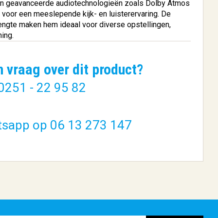
 en geavanceerde audiotechnologieën zoals Dolby Atmos
voor een meeslepende kijk- en luisterervaring. De
lengte maken hem ideaal voor diverse opstellingen,
ing.
n vraag over dit product?
4 inch
Nedis CEGL11040BK05 |
0251 - 22 95 82
..
Elektricit...
€ 1,04
tsapp op 06 13 273 147
BESTELLEN