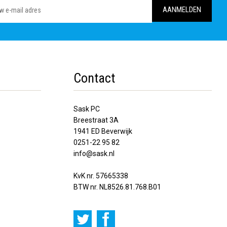
Contact
Sask PC
Breestraat 3A
1941 ED Beverwijk
0251-22 95 82
info@sask.nl
KvK nr. 57665338
BTW nr. NL8526.81.768.B01