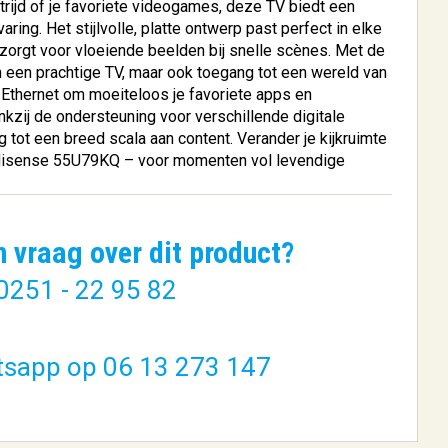
rijd of je favoriete videogames, deze TV biedt een
ing. Het stijlvolle, platte ontwerp past perfect in elke
d zorgt voor vloeiende beelden bij snelle scènes. Met de
 een prachtige TV, maar ook toegang tot een wereld van
f Ethernet om moeiteloos je favoriete apps en
kzij de ondersteuning voor verschillende digitale
g tot een breed scala aan content. Verander je kijkruimte
 Hisense 55U79KQ – voor momenten vol levendige
n 5
SanDisk SDSSDE62P-
Hz...
2T00-G25 exter...
€ 448,98
n vraag over dit product?
0251 - 22 95 82
BESTELLEN
tsapp op 06 13 273 147