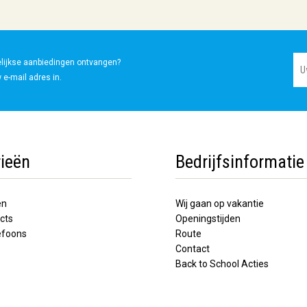
elijkse aanbiedingen ontvangen?
 e-mail adres in.
ieën
Bedrijfsinformatie
en
Wij gaan op vakantie
cts
Openingstijden
lefoons
Route
Contact
Back to School Acties