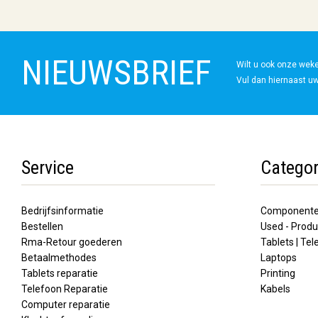
NIEUWSBRIEF
Wilt u ook onze wek
Vul dan hiernaast uw
Service
Categor
Bedrijfsinformatie
Component
Bestellen
Used - Produ
Rma-Retour goederen
Tablets | Te
Betaalmethodes
Laptops
Tablets reparatie
Printing
Telefoon Reparatie
Kabels
Computer reparatie