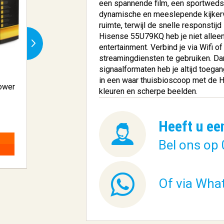
een spannende film, een sportwedst
dynamische en meeslepende kijkervar
ruimte, terwijl de snelle responstij
Hisense 55U79KQ heb je niet alleen
entertainment. Verbind je via Wifi o
streamingdiensten te gebruiken. Dan
signaalformaten heb je altijd toegan
in een waar thuisbioscoop met de
ower
TP-Link Deco X50 (2-pack)
CPU AMD Ryze
kleuren en scherpe beelden.
Dual-b...
7600X3D 4,70 G
€ 175,28
€ 567,14
Heeft u ee
Bel ons op 
BESTELLEN
BESTELLEN
Of via Wha