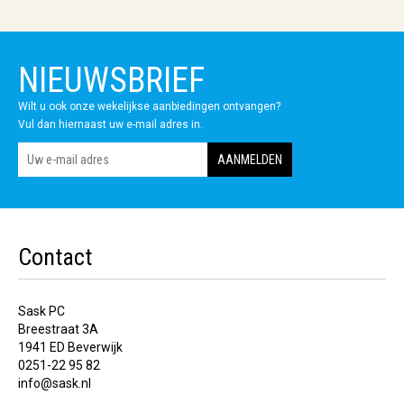
NIEUWSBRIEF
Wilt u ook onze wekelijkse aanbiedingen ontvangen?
Vul dan hiernaast uw e-mail adres in.
Contact
Sask PC
Breestraat 3A
1941 ED Beverwijk
0251-22 95 82
info@sask.nl