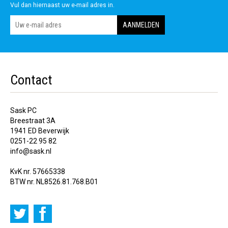
Vul dan hiernaast uw e-mail adres in.
Contact
Sask PC
Breestraat 3A
1941 ED Beverwijk
0251-22 95 82
info@sask.nl
KvK nr. 57665338
BTW nr. NL8526.81.768.B01