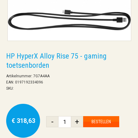
HP HyperX Alloy Rise 75 - gaming
toetsenborden
Artikelnummer: 7G7A4AA
EAN: 0197192334096
SKU:
€ 318,63
-
+
BESTELLEN