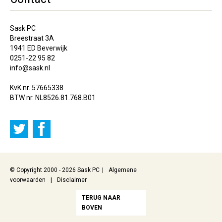
Sask PC
Breestraat 3A
1941 ED Beverwijk
0251-22 95 82
info@sask.nl
KvK nr. 57665338
BTW nr. NL8526.81.768.B01
© Copyright 2000 - 2026 Sask PC
Algemene
voorwaarden
Disclaimer
TERUG NAAR
BOVEN