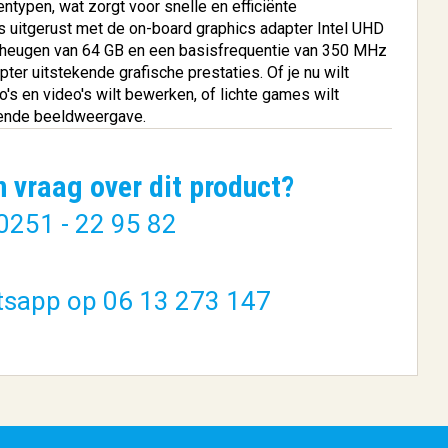
pen, wat zorgt voor snelle en efficiënte
 uitgerust met de on-board graphics adapter Intel UHD
eheugen van 64 GB en een basisfrequentie van 350 MHz
ter uitstekende grafische prestaties. Of je nu wilt
's en video's wilt bewerken, of lichte games wilt
iende beeldweergave.
Tab S9
Logitech M575 ERGO
n vraag over dit product?
..
Draadloze Tra...
0251 - 22 95 82
€ 133,56
BESTELLEN
tsapp op 06 13 273 147