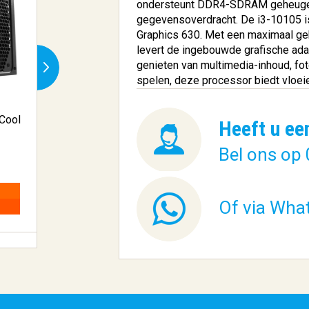
ondersteunt DDR4-SDRAM geheugenty
gegevensoverdracht. De i3-10105 is
Graphics 630. Met een maximaal g
levert de ingebouwde grafische adap
genieten van multimedia-inhoud, foto
spelen, deze processor biedt vloe
 Cool
Ubiquiti Networks UniFi6
Samsung Galaxy 
Heeft u ee
Extende...
SM-X710N Q.
Bel ons op 
€ 212,19
€
1.926,09
BESTELLEN
Of via Wha
BESTELLEN