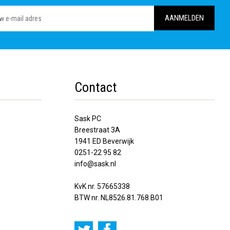
Contact
Sask PC
Breestraat 3A
1941 ED Beverwijk
0251-22 95 82
info@sask.nl
KvK nr. 57665338
BTW nr. NL8526.81.768.B01