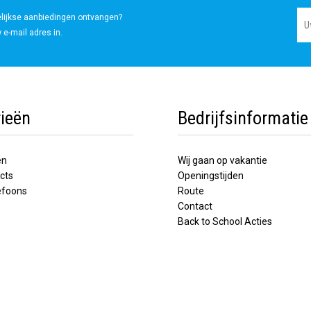
elijkse aanbiedingen ontvangen?
 e-mail adres in.
ieën
Bedrijfsinformatie
en
Wij gaan op vakantie
cts
Openingstijden
lefoons
Route
Contact
Back to School Acties