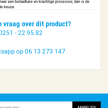
aar een betaalbare en krachtige processor, dan is de
de keuze.
n vraag over dit product?
0251 - 22 95 82
 Mini
ACT AC7445 | USB-C
t
Kabel | USB 3...
tsapp op 06 13 273 147
€ 22,19
BESTELLEN