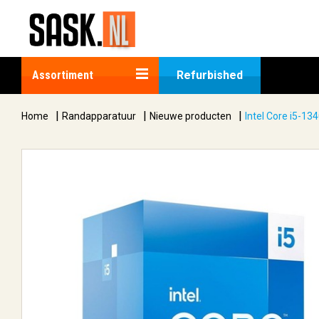
Assortiment
Refurbished
|
|
|
Home
Randapparatuur
Nieuwe producten
Intel Core i5-1