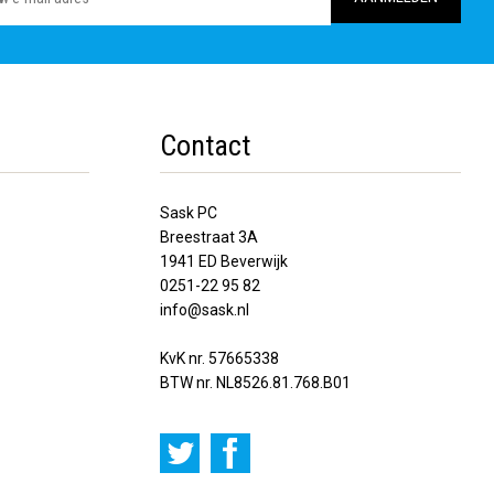
Contact
Sask PC
Breestraat 3A
1941 ED Beverwijk
0251-22 95 82
info@sask.nl
KvK nr. 57665338
BTW nr. NL8526.81.768.B01