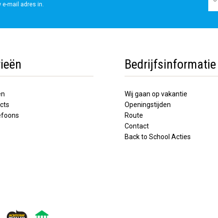
 e-mail adres in.
ieën
Bedrijfsinformatie
en
Wij gaan op vakantie
cts
Openingstijden
lefoons
Route
Contact
Back to School Acties