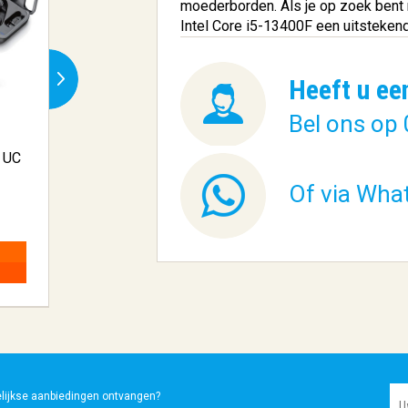
moederborden. Als je op zoek bent n
Intel Core i5-13400F een uitsteken
Heeft u ee
Bel ons op 
 UC
Muis/Mouse Cherry MC
Sharkoon V1000
3.1 7 Knops...
Tower Zwar
Of via Wha
€ 56,57
€ 68,69
BESTELLEN
BESTELLEN
elijkse aanbiedingen ontvangen?