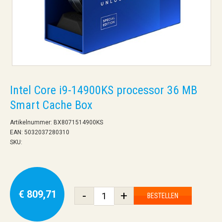
Intel Core i9-14900KS processor 36 MB
Smart Cache Box
Artikelnummer: BX8071514900KS
EAN: 5032037280310
SKU:
€ 809,71
-
+
BESTELLEN