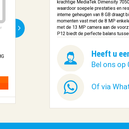
krachtige MediaTek Dimensity 7050
waardoor soepele prestaties en res
interne geheugen van 8 GB draagt bi
momenten vast met de 8 MP enkele 
met de 13 MP camera aan de voorzijd
P12 biedt de perfecte balans tussen
Kingston Technology FURY
Aruba, a Hewlett 
Heeft u ee
8G
Beast R...
Enterpr...
Bel ons op 
€
€ 401,70
1.110,45
BESTELLEN
Of via Wha
BESTELLEN