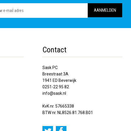
Contact
Sask PC
Breestraat 3A
1941 ED Beverwijk
0251-22 95 82
info@sask.nl
KvK nr. 57665338
BTW nr. NL8526.81.768.B01