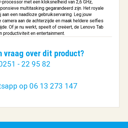
-processor met een kloksnelheid van 2,6 GHz,
ponsieve multitasking gegarandeerd zijn. Het royale
j aan een naadloze gebruikservaring. Leg jouw
camera aan de achterzijde en maak heldere selfies
e. Of je nu werkt, speelt of creëert, de Lenovo Tab
 productiviteit en entertainment.
Packard
Thermaltake View 380 XL
n vraag over dit product?
TG ARGB ...
0251 - 22 95 82
€ 145,26
BESTELLEN
tsapp op 06 13 273 147