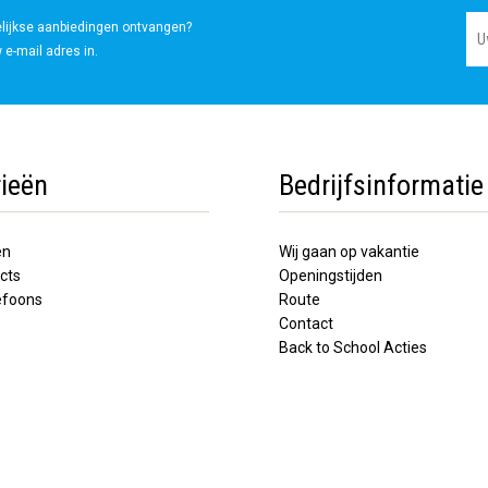
elijkse aanbiedingen ontvangen?
 e-mail adres in.
ieën
Bedrijfsinformatie
en
Wij gaan op vakantie
cts
Openingstijden
lefoons
Route
Contact
Back to School Acties