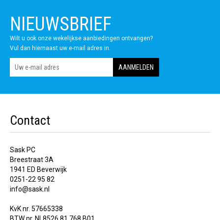
NIEUWSBRIEF
Wilt u ook onze wekelijkse aanbiedingen ontvangen?
Vul dan hiernaast uw e-mail adres in.
Contact
Sask PC
Breestraat 3A
1941 ED Beverwijk
0251-22 95 82
info@sask.nl
KvK nr. 57665338
BTW nr. NL8526.81.768.B01