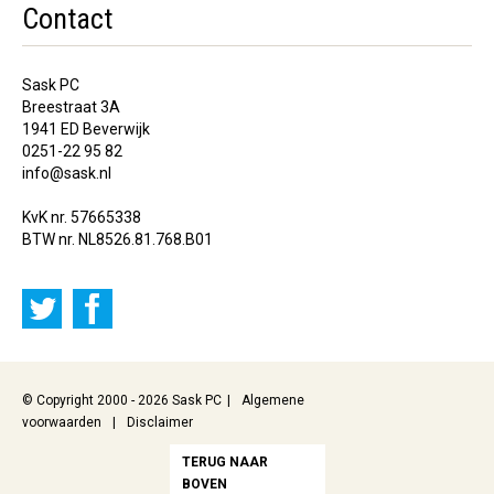
Contact
Sask PC
Breestraat 3A
1941 ED Beverwijk
0251-22 95 82
info@sask.nl
KvK nr. 57665338
BTW nr. NL8526.81.768.B01
© Copyright 2000 - 2026 Sask PC
Algemene
voorwaarden
Disclaimer
TERUG NAAR
BOVEN