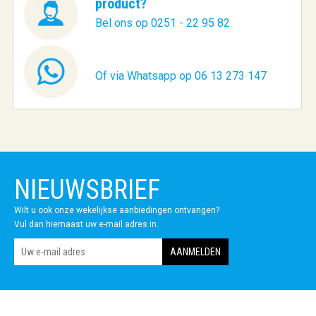
product?
Bel ons op 0251 - 22 95 82
Of via Whatsapp op 06 13 273 147
NIEUWSBRIEF
Wilt u ook onze wekelijkse aanbiedingen ontvangen?
Vul dan hiernaast uw e-mail adres in.