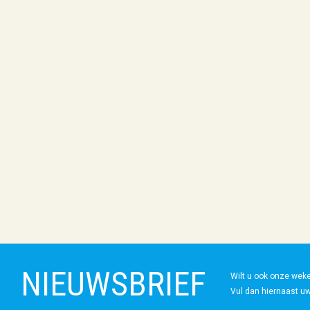
NIEUWSBRIEF
Wilt u ook onze wek
Vul dan hiernaast uw