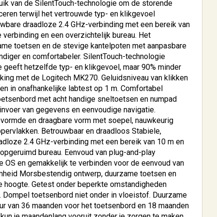
ruik van de SilentTouch-technologie om de storende
ren terwijl het vertrouwde typ- en klikgevoel
ouwbare draadloze 2.4 GHz-verbinding met een bereik van
 verbinding en een overzichtelijk bureau. Het
me toetsen en de stevige kantelpoten met aanpasbare
diger en comfortabeler. SilentTouch-technologie
e geeft hetzelfde typ- en klikgevoel, maar 90% minder
ijking met de Logitech MK270. Geluidsniveau van klikken
 SGH30
HP V24i G5 | 24" Full HD |
n in onafhankelijke labtest op 1 m. Comfortabel
.
1920x...
oetsenbord met acht handige sneltoetsen en numpad
 invoer van gegevens en eenvoudige navigatie.
€ 108,51
vormde en draagbare vorm met soepel, nauwkeurig
oppervlakken. Betrouwbaar en draadloos Stabiele,
BESTELLEN
aadloze 2.4 GHz-verbinding met een bereik van 10 m en
 opgeruimd bureau. Eenvoud van plug-and-play
 OS en gemakkelijk te verbinden voor de eenvoud van
aamheid Morsbestendig ontwerp, duurzame toetsen en
e hoogte. Getest onder beperkte omstandigheden
. Dompel toetsenbord niet onder in vloeistof. Duurzame
sduur van 36 maanden voor het toetsenbord en 18 maanden
 kun je maandenlang vooruit zonder je zorgen te maken