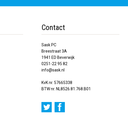
Contact
Sask PC
Breestraat 3A
1941 ED Beverwijk
0251-22 95 82
info@sask.nl
KvK nr. 57665338
BTW nr. NL8526.81.768.B01