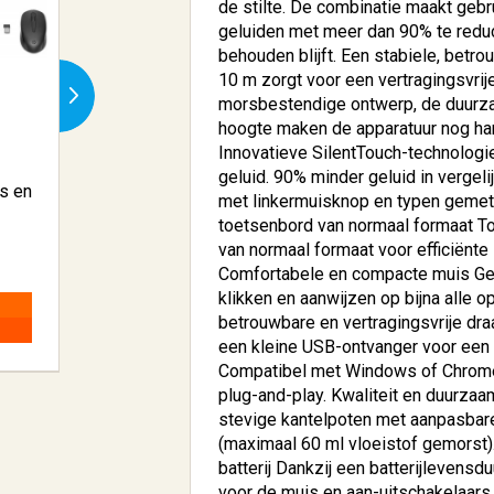
de stilte. De combinatie maakt geb
geluiden met meer dan 90% te reduce
behouden blijft. Een stabiele, betr
10 m zorgt voor een vertragingsvrije
morsbestendige ontwerp, de duurza
hoogte maken de apparatuur nog han
Innovatieve SilentTouch-technologi
geluid. 90% minder geluid in vergel
s en
HP 953XL originele high-
Sharkoon Skiller
met linkermuisknop en typen gemete
capacity...
Headset B..
toetsenbord van normaal formaat T
van normaal formaat voor efficiënte
€ 69,13
€ 41,48
Comfortabele en compacte muis Ge
klikken en aanwijzen op bijna alle 
BESTELLEN
BESTELLEN
betrouwbare en vertragingsvrije dr
een kleine USB-ontvanger voor een
Compatibel met Windows of Chrome
plug-and-play. Kwaliteit en duurz
stevige kantelpoten met aanpasbar
(maximaal 60 ml vloeistof gemorst)
batterij Dankzij een batterijleven
voor de muis en aan-uitschakelaars