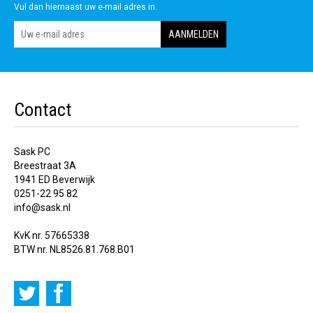
Vul dan hiernaast uw e-mail adres in.
Contact
Sask PC
Breestraat 3A
1941 ED Beverwijk
0251-22 95 82
info@sask.nl
KvK nr. 57665338
BTW nr. NL8526.81.768.B01