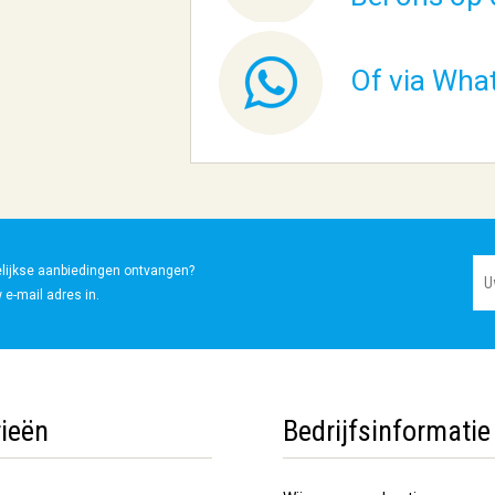
Of via Wha
elijkse aanbiedingen ontvangen?
 e-mail adres in.
ieën
Bedrijfsinformatie