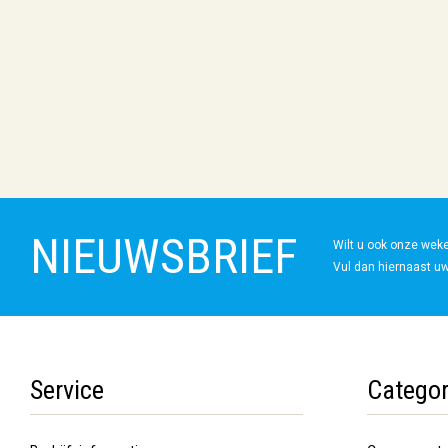
NIEUWSBRIEF
Wilt u ook onze wek
Vul dan hiernaast uw
Service
Categor