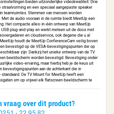
rinstellingen bieden uitzonderlijke videokwaliteit. Drie
e straalvorming en een speciaal aangepaste speaker
k in teamruimtes. Stemmen van mensen worden
. Met de audio vooraan in de ruimte biedt MeetUp een
ring. Het compacte alles-in-één ontwerp van MeetUp
is USB plug-and-play en werkt meteen uit de doos met
eovergaderen en cloudservice, ook degene die u al
r MeetUp houdt de MeetUp ConferenceCam veilig boven
001
ACT AC3620 audio kabel
rden bevestigd op de VESA-bevestigingspunten die op
i...
0,15 m 3....
schikbaar zijn. Dankzij het unieke ontwerp van de TV
een beeldscherm worden bevestigd. Bevestiging onder
€ 5,17
rlijke video-ervaring, maar hierbij heb je de keus uit
n bevestigingspunten aan de achterkant die in
BESTELLEN
-standaard. De TV Mount for MeetUp heeft een
gaten om op vrijwel elk flatscreen-beeldscherm te
n vraag over dit product?
0251 - 22 95 82