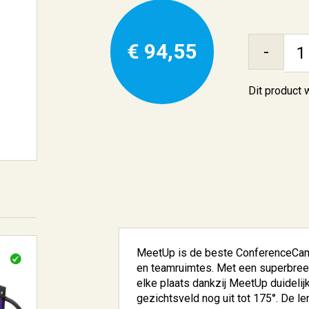
€ 94,55
-
Dit product
MeetUp is de beste ConferenceCam 
en teamruimtes. Met een superbreed
elke plaats dankzij MeetUp duidelij
gezichtsveld nog uit tot 175°. De l