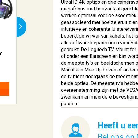
UltraHD 4K-optics en drie cameravoo
microfoons met horizontaal gericht
werken optimaal voor de akoestie
geassocieerd met hoe ze eruit zien
intuïtieve en coherente luistererva
beperkt de wirwar van kabels, het 
alle softwaretoepassingen voor vid
gebruikt. De Logitech TV Mount fo
m
Bose Virtually Invisible
Canon 2970B
of onder een flatscreen en kan wo
791 Wit...
inktcartridge Or
de meeste tv's en beeldschermen be
Mount kan MeetUp boven of onder 
€ 661,36
€ 18,10
de tv biedt doorgaans de meest natuu
beide opties. De meeste tv's hebbe
BESTELLEN
BESTELLEN
overeenstemming zijn met de VESA
zwenkarm en meerdere bevestigings
passen.
Heeft u ee
Bel ons op 