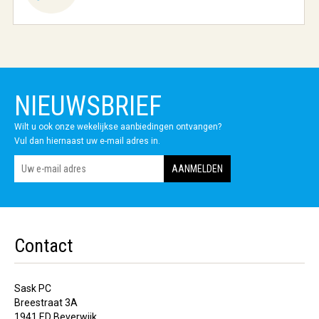
NIEUWSBRIEF
Wilt u ook onze wekelijkse aanbiedingen ontvangen?
Vul dan hiernaast uw e-mail adres in.
Contact
Sask PC
Breestraat 3A
1941 ED Beverwijk