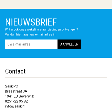
NIEUWSBRIEF
Wilt u ook onze wekelijkse aanbiedingen ontvangen?
Vul dan hiernaast uw e-mail adres in.
Contact
Sask PC
Breestraat 3A
1941 ED Beverwijk
0251-22 95 82
info@sask.nl