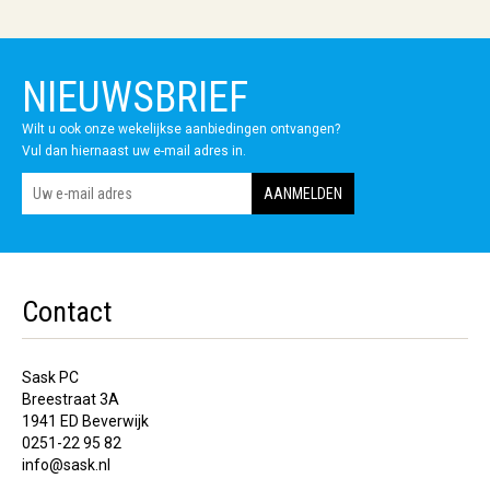
NIEUWSBRIEF
Wilt u ook onze wekelijkse aanbiedingen ontvangen?
Vul dan hiernaast uw e-mail adres in.
Contact
Sask PC
Breestraat 3A
1941 ED Beverwijk
0251-22 95 82
info@sask.nl