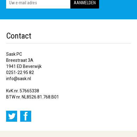
Contact
Sask PC
Breestraat 3A
1941 ED Beverwijk
0251-22 95 82
info@sask.nl
KvK nr. 57665338
BTW nr. NL8526.81.768.B01