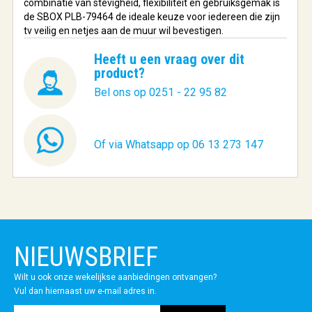
combinatie van stevigheid, flexibiliteit en gebruiksgemak is
de SBOX PLB-79464 de ideale keuze voor iedereen die zijn
tv veilig en netjes aan de muur wil bevestigen.
Heeft u een vraag over dit
product?
Bel ons op 0251 - 22 95 82
Of via Whatsapp op 06 13 273 147
NIEUWSBRIEF
Wilt u ook onze wekelijkse aanbiedingen ontvangen?
Vul dan hiernaast uw e-mail adres in.