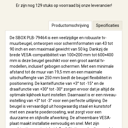
Er zijn nog
129 stuks
op voorraad bij onze leverancier!
Productomschrijving
Specificaties
De SBOX PLB-79464 is een veelzijdige en robuuste tv-
muurbeugel, ontworpen voor schermformaten van 43 tot
90 inch en een maximaal gewicht van 50 kg. Dankzij de
brede VESA-compatibiliteit van 100×200 mm tot 600×400
mm is deze beugel geschikt voor een groot aantal tv-
modellen, inclusief gebogen schermen. Met een minimale
afstand tot de muur van 19,5 mm en een maximale
uitschuiflengte van 250 mm biedt de beugel flexibiliteit in
positionering. De kantelfunctie van +3° tot -15° en de
draaifunctie van +30° tot -30° zorgen ervoor dat je altijd de
optimale kijkhoek kunt instellen. Daarnaast is er een niveau-
instelling van +3° tot -3° voor een perfecte uitlijning. De
beugel is vervaardigd uit hoogwaardig staal en kunststof
met een zwarte poedercoating, wat zorgt voor een
duurzame en stijlvolle afwerking. De afneembare VESA-
plaat maakt installatie eenvoudig en snel. Met zijn