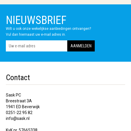
NIEUWSBRIEF
Wilt u ook onze wekelijkse aanbiedingen ontvangen?
Vul dan hiernaast uw e-mail adres in.
Contact
Sask PC
Breestraat 3A
1941 ED Beverwijk
0251-22 95 82
info@sask.nl
KvK nr. 57665338