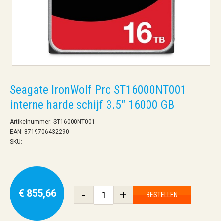
Seagate IronWolf Pro ST16000NT001
interne harde schijf 3.5" 16000 GB
Artikelnummer: ST16000NT001
EAN: 8719706432290
SKU:
€ 855,66
-
+
BESTELLEN