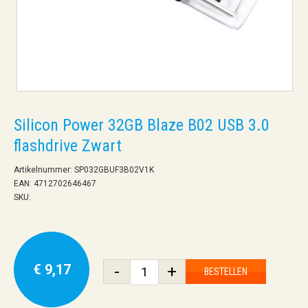
Silicon Power 32GB Blaze B02 USB 3.0
flashdrive Zwart
Artikelnummer: SP032GBUF3B02V1K
EAN: 4712702646467
SKU:
€ 9,17
-
+
BESTELLEN