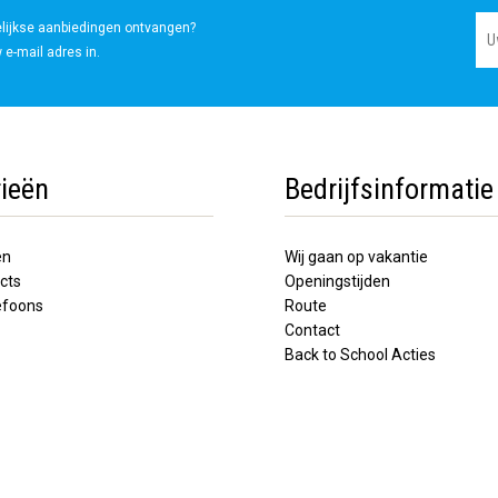
elijkse aanbiedingen ontvangen?
 e-mail adres in.
ieën
Bedrijfsinformatie
en
Wij gaan op vakantie
cts
Openingstijden
lefoons
Route
Contact
Back to School Acties