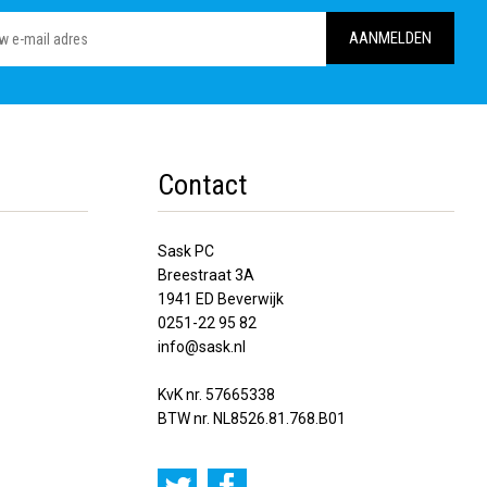
Contact
Sask PC
Breestraat 3A
1941 ED Beverwijk
0251-22 95 82
info@sask.nl
KvK nr. 57665338
BTW nr. NL8526.81.768.B01