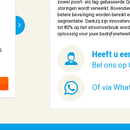
zowel poort- als tag-gebaseerde Q
storingen wordt verwerkt. Bovendi
betere beveiliging worden bereikt 
segmentatie. Dankzij zijn innovat
tot 80% op het stroomverbruik worde
oplossing voor jouw bedrijfsnetwerk
5
Philips TAH4205 -
SanDisk Extreme
Heeft u ee
Bluetooth On-e...
MicroSDXC..
Bel ons op 
€ 19,40
€ 38,89
BESTELLEN
BESTELLEN
Of via Wha