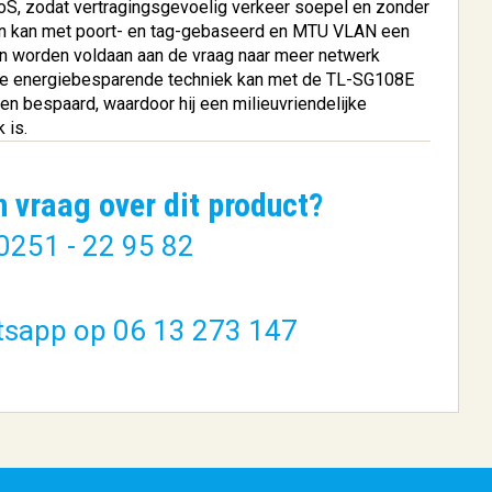
oS, zodat vertragingsgevoelig verkeer soepel en zonder
en kan met poort- en tag-gebaseerd en MTU VLAN een
en worden voldaan aan de vraag naar meer netwerk
ieve energiebesparende techniek kan met de TL-SG108E
n bespaard, waardoor hij een milieuvriendelijke
 is.
 128 GB
TP-LINK EAP225-Outdoor
n vraag over dit product?
.
1200 Mbit...
0251 - 22 95 82
€ 89,46
BESTELLEN
tsapp op 06 13 273 147