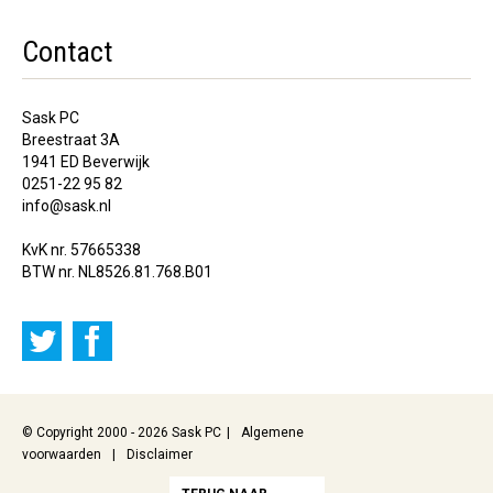
Contact
Sask PC
Breestraat 3A
1941 ED Beverwijk
0251-22 95 82
info@sask.nl
KvK nr. 57665338
BTW nr. NL8526.81.768.B01
© Copyright 2000 - 2026 Sask PC
Algemene
voorwaarden
Disclaimer