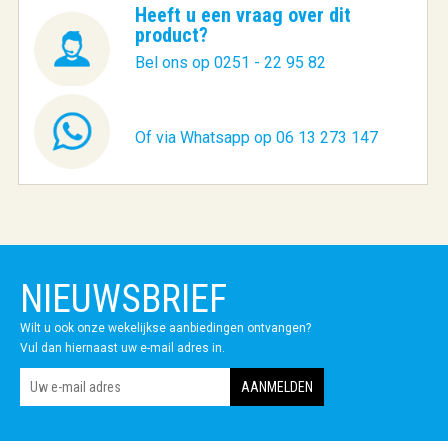
Heeft u een vraag over dit
product?
Bel ons op 0251 - 22 95 82
Of via Whatsapp op 06 13 273 147
NIEUWSBRIEF
Wilt u ook onze wekelijkse aanbiedingen ontvangen?
Vul dan hiernaast uw e-mail adres in.