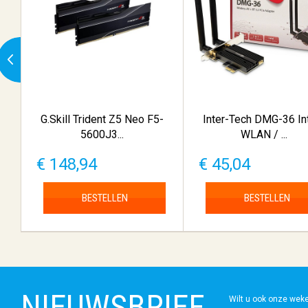
G.Skill Trident Z5 Neo F5-
Inter-Tech DMG-36 In
5600J3...
WLAN / ...
€ 148,94
€ 45,04
BESTELLEN
BESTELLEN
NIEUWSBRIEF
Wilt u ook onze wek