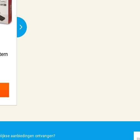
tern
Sharkoon Skiller SGM1
ACT AC7095 laptop
muis Recht...
poortre...
€ 46,84
€ 70,34
BESTELLEN
BESTELLEN
elijkse aanbiedingen ontvangen?