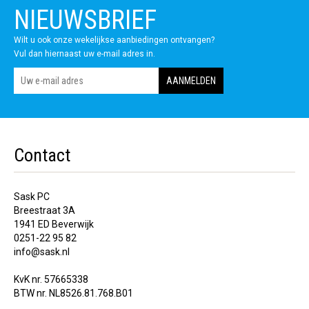
NIEUWSBRIEF
Wilt u ook onze wekelijkse aanbiedingen ontvangen?
Vul dan hiernaast uw e-mail adres in.
Contact
Sask PC
Breestraat 3A
1941 ED Beverwijk
0251-22 95 82
info@sask.nl
KvK nr. 57665338
BTW nr. NL8526.81.768.B01