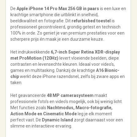
De
Apple iPhone 14 Pro Max 256 GB in paars
is een luxe en
krachtige smartphone die uitblinkt in snelheid,
beeldkwaliteit en fotografie. Dit
refurbished toestel
is
professioneel gecontroleerd, grondig getest en technisch
100% in orde. Zo geniet je van premium prestaties voor een
scherpere prijs én maak je een duurzame keuze.
Het indrukwekkende
6,7-inch Super Retina XDR-display
met ProMotion (120Hz)
levert vloeiende beelden, diepe
contrasten en levensechte kleuren. Ideaal voor video’s,
games en multitasking. Dankzij de krachtige
A16 Bionic-
chip
werkt deze iPhone razendsnel, zelfs bij zware apps en
taken.
Het geavanceerde
48 MP camerasysteem
maakt
professionele foto’s en video’s mogelijk, ook bij weinig licht.
Met functies zoals
Nachtmodus, Macro-fotografie,
Action Mode en Cinematic Mode
leg je elk moment
perfect vast. De
Dynamic Island
zorgt daarnaast voor een
slimme en interactieve ervaring.