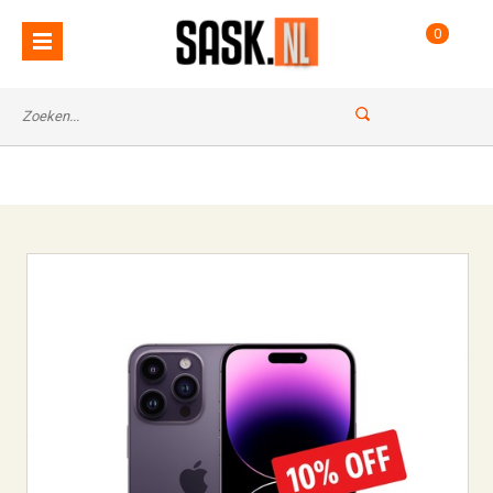
: Undefined index: name in
Notice
0
on line
/var/www/vhosts/sask.nl/httpdocs/classes/ccms.class.php
67