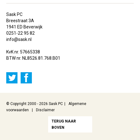
Sask PC
Breestraat 3A
1941 ED Beverwijk
0251-22 95 82
info@sask.nl
KvK nr. 57665338
BTW nr. NL8526.81.768.B01
© Copyright 2000 - 2026 Sask PC
Algemene
voorwaarden
Disclaimer
TERUG NAAR
BOVEN