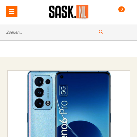
: Undefined index: name in
Notice
0
on line
/var/www/vhosts/sask.nl/httpdocs/classes/ccms.class.php
67