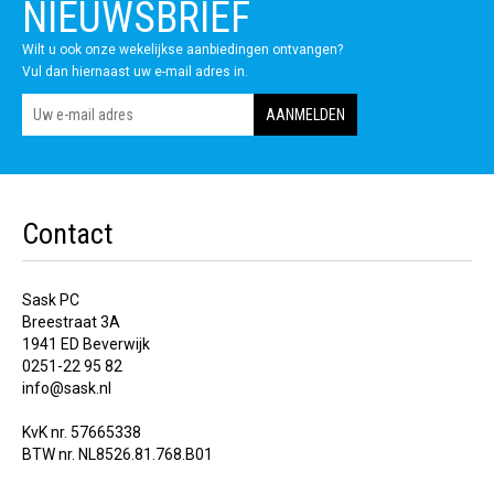
NIEUWSBRIEF
Wilt u ook onze wekelijkse aanbiedingen ontvangen?
Vul dan hiernaast uw e-mail adres in.
Contact
Sask PC
Breestraat 3A
1941 ED Beverwijk
0251-22 95 82
info@sask.nl
KvK nr. 57665338
BTW nr. NL8526.81.768.B01