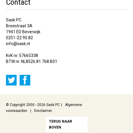
Contact
Sask PC
Breestraat 3A
1941 ED Beverwijk
0251-22 95 82
info@sask.nl
KvK nr. 57665338
BTW nr. NL8526.81.768.B01
© Copyright 2000 - 2026 Sask PC
Algemene
voorwaarden
Disclaimer
TERUG NAAR
BOVEN