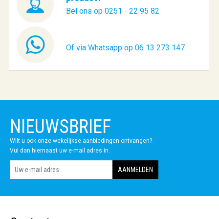
Bel ons op 0251 - 22 95 82
Of via Whatsapp op 06 13 273 147
NIEUWSBRIEF
Wilt u ook onze wekelijkse aanbiedingen ontvangen?
Vul dan hiernaast uw e-mail adres in.