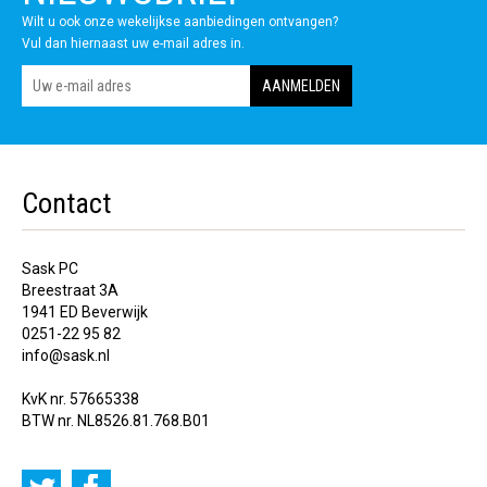
Wilt u ook onze wekelijkse aanbiedingen ontvangen?
Vul dan hiernaast uw e-mail adres in.
Contact
Sask PC
Breestraat 3A
1941 ED Beverwijk
0251-22 95 82
info@sask.nl
KvK nr. 57665338
BTW nr. NL8526.81.768.B01